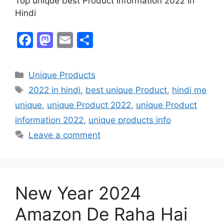
Top unique best Product information 2022 in
Hindi
F
M
E
S
a
a
m
h
c
st
ai
ar
Unique Products
e
o
l
e
2022 in hindi
,
best unique Product
,
hindi me
b
d
unique
,
unique Product 2022
,
unique Product
o
o
information 2022
,
unique products info
o
n
Leave a comment
k
New Year 2024
Amazon De Raha Hai