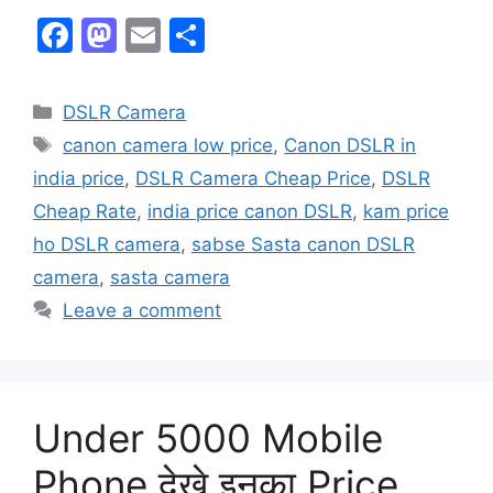
F
M
E
S
a
a
m
h
c
st
ai
ar
DSLR Camera
e
o
l
e
canon camera low price
,
Canon DSLR in
b
d
india price
,
DSLR Camera Cheap Price
,
DSLR
o
o
Cheap Rate
,
india price canon DSLR
,
kam price
o
n
ho DSLR camera
,
sabse Sasta canon DSLR
k
camera
,
sasta camera
Leave a comment
Under 5000 Mobile
Phone देखे इनका Price