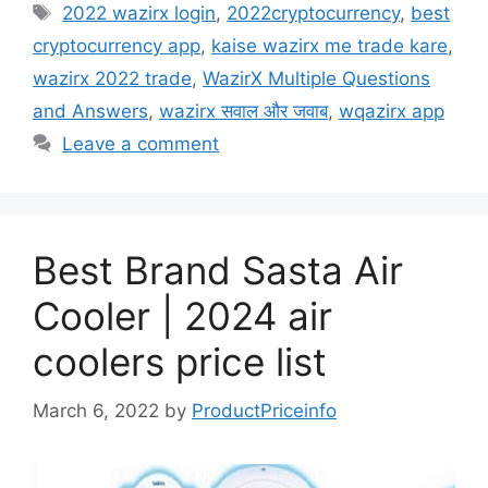
e
o
l
e
2022 wazirx login
,
2022cryptocurrency
,
best
b
d
cryptocurrency app
,
kaise wazirx me trade kare
,
o
o
wazirx 2022 trade
,
WazirX Multiple Questions
o
n
and Answers
,
wazirx सवाल और जवाब
,
wqazirx app
k
Leave a comment
Best Brand Sasta Air
Cooler | 2024 air
coolers price list
March 6, 2022
by
ProductPriceinfo