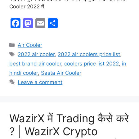
Cooler 2022 में
F
M
E
S
a
a
m
h
c
st
ai
ar
Air Cooler
e
o
l
e
2022 air cooler
,
2022 air coolers price list
,
b
d
best brand air cooler
,
coolers price list 2022
,
in
o
o
hindi cooler
,
Sasta Air Cooler
o
n
Leave a comment
k
WazirX में Trading कैसे करे
? | WazirX Crypto