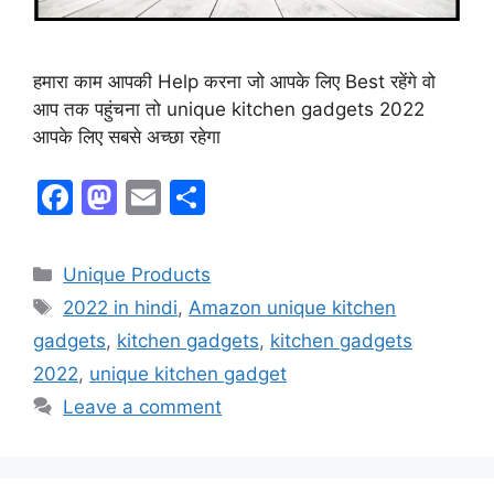
हमारा काम आपकी Help करना जो आपके लिए Best रहेंगे वो
आप तक पहुंचना तो unique kitchen gadgets 2022
आपके लिए सबसे अच्छा रहेगा
F
M
E
S
a
a
m
h
c
st
ai
ar
Unique Products
e
o
l
e
2022 in hindi
,
Amazon unique kitchen
b
d
gadgets
,
kitchen gadgets
,
kitchen gadgets
o
o
2022
,
unique kitchen gadget
o
n
Leave a comment
k