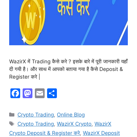
WazirX में Trading कैसे करे ? इसके बारे में पूरी जानकारी यहाँ
दी गयी है। और साथ में आपको बताया गया है कैसे Deposit &
Register करे |
F
M
E
S
a
a
m
h
c
st
ai
ar
Crypto Trading
,
Online Blog
e
o
l
e
Crypto Trading
,
WazirX Crypto
,
WazirX
b
d
Crypto Deposit & Register करे
,
WazirX Deposit