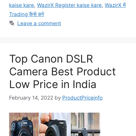
o
o
kaise kare
,
WazirX Register kaise kare
,
WazirX में
o
n
Trading कैसे करे
k
Leave a comment
Top Canon DSLR
Camera Best Product
Low Price in India
February 14, 2022
by
ProductPriceinfo