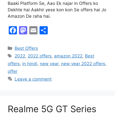
Baaki Platform Se, Aao Ek najar in Offers ko
Dekhte hai Aakhir yese kon kon Se offers hai Jo
Amazon De raha hai.
F
M
E
S
a
a
m
h
c
st
ai
ar
Best Offers
e
o
l
e
2022
,
2022 offers
,
amazon 2022
,
Best
b
d
offers
,
in hindi
,
new year
,
new year 2022 offers
,
o
o
offer
o
n
Leave a comment
k
Realme 5G GT Series