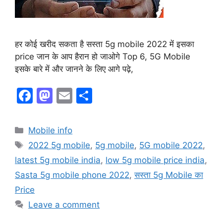
हर कोई खरीद सकता है सस्ता 5g mobile 2022 में इसका
price जान के आप हैरान हो जाओगे Top 6, 5G Mobile
इसके बारे में और जानने के लिए आगे पढ़े,
F
M
E
S
a
a
m
h
c
st
ai
ar
Mobile info
e
o
l
e
2022 5g mobile
,
5g mobile
,
5G mobile 2022
,
b
d
latest 5g mobile india
,
low 5g mobile price india
,
o
o
Sasta 5g mobile phone 2022
,
सस्ता 5g Mobile का
o
n
Price
k
Leave a comment