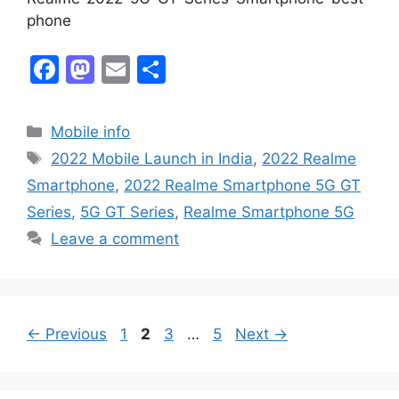
phone
F
M
E
S
a
a
m
h
c
st
ai
ar
Mobile info
e
o
l
e
2022 Mobile Launch in India
,
2022 Realme
b
d
Smartphone
,
2022 Realme Smartphone 5G GT
o
o
Series
,
5G GT Series
,
Realme Smartphone 5G
o
n
Leave a comment
k
←
Previous
1
2
3
…
5
Next
→